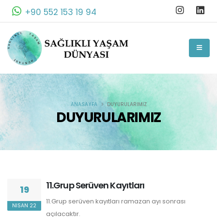
+90 552 153 19 94
ANASAYFA
DUYURULARIMIZ
DUYURULARIMIZ
11.Grup Serüven Kayıtları
19
11.Grup serüven kayıtları ramazan ayı sonrası
NISAN 22
açılacaktır.